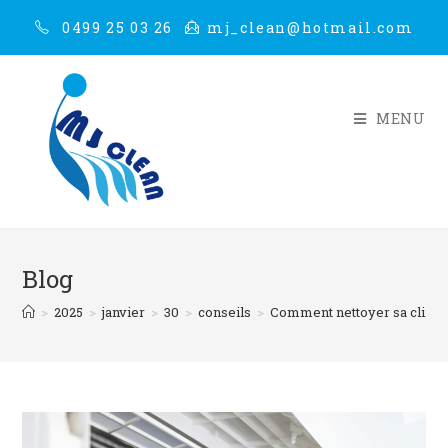
0499 25 03 26
mj_clean@hotmail.com
MENU
Blog
>
2025
>
janvier
>
30
>
conseils
>
Comment nettoyer sa climat