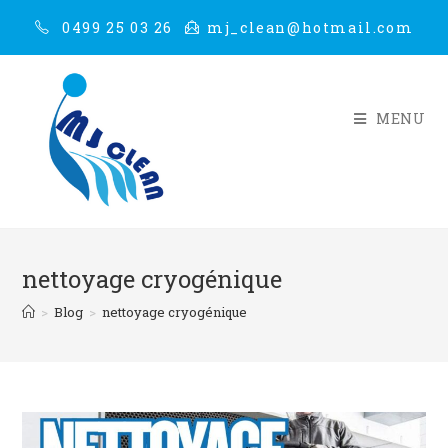
0499 25 03 26
mj_clean@hotmail.com
MENU
nettoyage cryogénique
>
Blog
>
nettoyage cryogénique