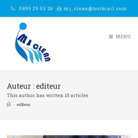
0499 25 03 26
mj_clean@hotmail.com
MENU
Auteur :
editeur
This author has written 10 articles
>
editeur