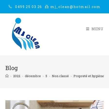
0499 25 03 26
mj_clean@hotmail.com
MENU
Blog
>
2022
>
décembre
>
5
>
Non classé
>
Propreté et hygiène da